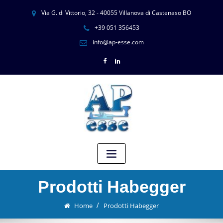
Via G. di Vittorio, 32 - 40055 Villanova di Castenaso BO
+39 051 356453
info@ap-esse.com
Prodotti Habegger
Home
Prodotti Habegger