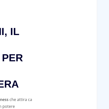
, IL
 PER
ERA
iness
che attira ca
on potere