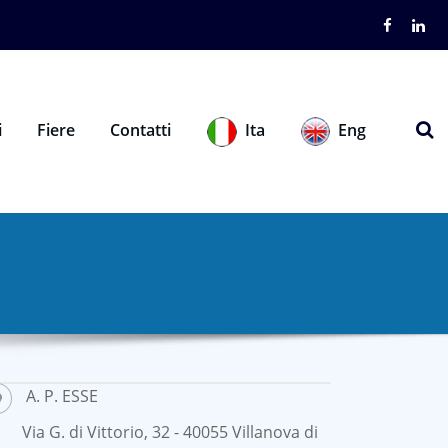
i
Fiere
Contatti
Eng
Ita
A. P. ESSE
Via G. di Vittorio, 32 - 40055 Villanova di