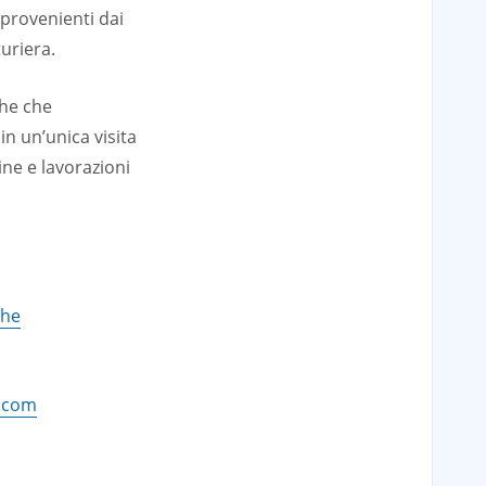
 provenienti dai
turiera.
che che
in un’unica visita
ine e lavorazioni
che
.com