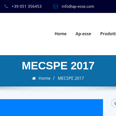
+39 051 356453
info@ap-esse.com
Home
Ap-esse
Prodott
MECSPE 2017
Home
MECSPE 2017