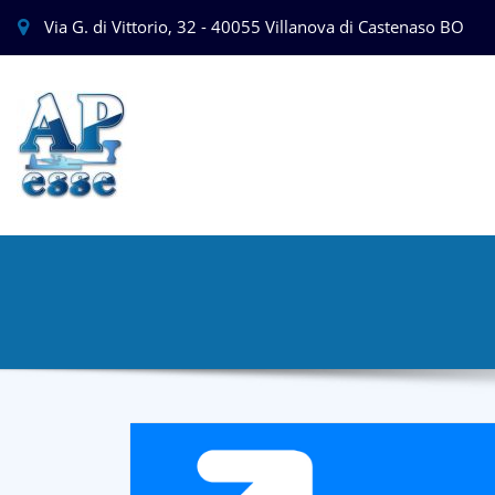
Via G. di Vittorio, 32 - 40055 Villanova di Castenaso BO