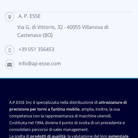
A. P. ESSE
Via G. di Vittorio, 32 - 40055 Villanova di
Castenaso (BO)
+39 051 356453
info@ap-esse.com
A.P.ESSE Snc è specializzata nella distribuzione di
attrezzature di
precisione per torni a fantina mobile
, amplia, inoltre, la sua
competenza con la rappresentanza di macchine utensili.
Costituita nel 1994, diviene il punto di svolta di un precedente e
consolidato percorso di sales management.
La scelta di
prodotti di qualità
; la valutazione del loro
potenziale