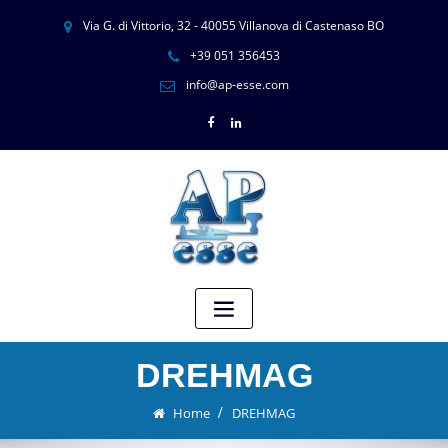
Via G. di Vittorio, 32 - 40055 Villanova di Castenaso BO
+39 051 356453
info@ap-esse.com
DREHMAG
Home
DREHMAG