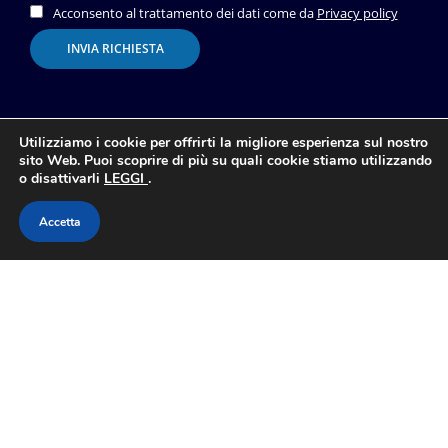
Acconsento al trattamento dei dati come da
Privacy policy
Utilizziamo i cookie per offrirti la migliore esperienza sul nostro
sito Web. Puoi scoprire di più su quali cookie stiamo utilizzando
A.P.ESSE Snc
o disattivarli
LEGGI
.
Via G. di Vittorio, 32
40055 Villanova di Castenaso (Bologna)
Accetta
Tel.
+39 051 356453
E-mail:
info@ap-esse.com
Copyright © 2021-2024
A. P. Esse - p.iva 03798971200
. All right reserved